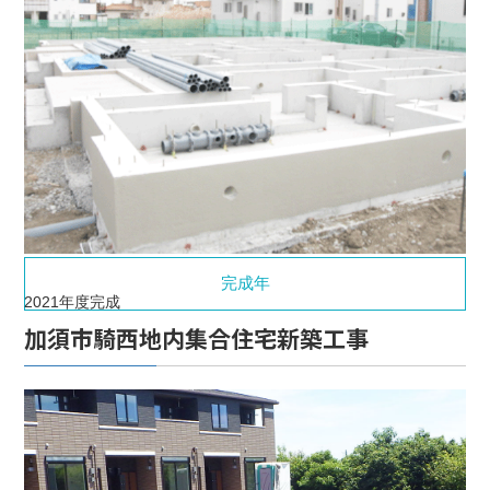
完成年
2021年度完成
加須市騎西地内集合住宅新築工事