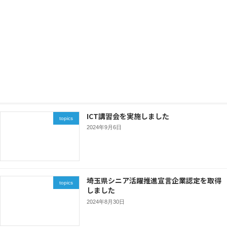
最近の投稿
埼玉県北本県土整備事務所より令和6年度埼
topics
玉県県土づくり優秀現場代理人等表彰を受
賞しました
2024年11月25日
ICT講習会を実施しました
topics
2024年9月6日
埼玉県シニア活躍推進宣言企業認定を取得
topics
しました
2024年8月30日